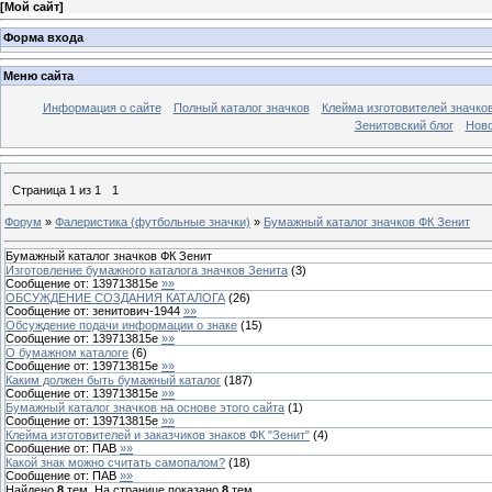
[
Мой сайт
]
Форма входа
Меню сайта
Информация о сайте
Полный каталог значков
Клейма изготовителей значко
Зенитовский блог
Ново
Страница
1
из
1
1
Форум
»
Фалеристика (футбольные значки)
»
Бумажный каталог значков ФК Зенит
Бумажный каталог значков ФК Зенит
Изготовление бумажного каталога значков Зенита
(
3
)
Сообщение от:
139713815e
»»
ОБСУЖДЕНИЕ СОЗДАНИЯ КАТАЛОГА
(
26
)
Сообщение от:
зенитович-1944
»»
Обсуждение подачи информации о знаке
(
15
)
Сообщение от:
139713815e
»»
О бумажном каталоге
(
6
)
Сообщение от:
139713815e
»»
Каким должен быть бумажный каталог
(
187
)
Сообщение от:
139713815e
»»
Бумажный каталог значков на основе этого сайта
(
1
)
Сообщение от:
139713815e
»»
Клейма изготовителей и заказчиков знаков ФК "Зенит"
(
4
)
Сообщение от:
ПАВ
»»
Какой знак можно считать самопалом?
(
18
)
Сообщение от:
ПАВ
»»
Найдено
8
тем. На странице показано
8
тем.